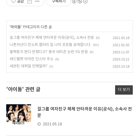
공감
구독하기
'
아이돌
' 카테고리의 다른 글
걸그룹 여자친구 해체 안타까운 이유(공식), 소속사 전문
(0)
2021.05.18
나혼자산다 안소희 갤러리 집 나이 프로필 공개합니다.
(91)
2021.02.05
블랙핑크 판다 만졌다고? 중국 네티즌 논란 YG 반응
(0)
2020.11.07
레드벨벳 아이린 인스타 주소
(0)
2020.10.22
세븐틴 데뷔일 언제일까?
(1)
2020.10.18
'아이돌'
관련 글
더 보기
걸그룹 여자친구 해체 안타까운 이유(공식), 소속사 전
문
2021.05.18