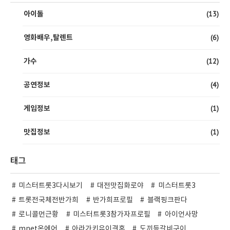
(13)
아이돌
(6)
영화배우,탈렌트
(12)
가수
(4)
공연정보
(1)
게임정보
(1)
맛집정보
태그
미스터트롯3다시보기
대전맛집화로야
미스터트롯3
트롯전국체전반가희
반가희프로필
블랙핑크판다
로니콜먼근황
미스터트롯3참가자프로필
아이언사망
mnet온에어
아라가키유이결혼
도끼등갈비구이