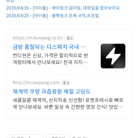
방법
2020/04/16 - [아이돌] - 에이핑크 덤더럼, 데뷔일을 알아보아요.
2020/04/25 - [아이돌] - 블랙핑크 로제 국적,프로필
https://m.bunjang.co.kr/
광고
금방 품절되는 디스패치 국내 최
대 브랜드 중고거래
컨디션은 신상, 가격은 합리적으로 번
개장터에서 만나보세요! 전국 각지에
서 올라오는 전국구 최다 상품 매일 1
0만 개 이상의 신규 상품 업로드
http://m.coupang.com
광고
재계약 쿠팡 과즙팡팡 제철 고당도
새콤달콤 재계약, 산지직송 신선함! 로켓프레시로 빠르
게 만나보세요. 바쁜 일상 속 간편한 영양 간식! 맛있는
과일, 쿠팡 로켓배송으로 받아보세요.