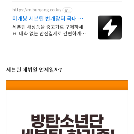
https://m.bunjang.co.kr/
광고
미개봉 세븐틴 번개장터 국내 최
대 브랜드 중고거래
세븐틴 새상품을 중고가로 구매하세
요. 대화 없는 안전결제로 간편하게!
전국 각지에서 올라오는 전국구 최다
상품 매일 10만 개 이상의 신규 상품
업로드
세븐틴 데뷔일 언제일까?