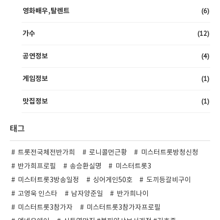
(6)
영화배우,탈렌트
(12)
가수
(4)
공연정보
(1)
게임정보
(1)
맛집정보
태그
트롯전국체전반가희
로니콜먼근황
미스터트롯방청신청
반가희프로필
송승환실명
미스터트롯3
미스터트롯3방송일정
싱어게인50호
도끼등갈비구이
고영욱 인스타
남자양준일
반가희나이
미스터트롯3참가자
미스터트롯3참가자프로필