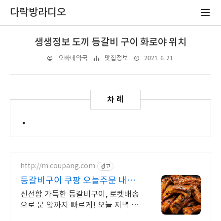
다락방라디오
생생정보 도끼 등갈비 구이 화로야 위치
2021. 6. 21.
오빠네약국
맛집정보
http://m.coupang.com
광고
등갈비구이 쿠팡 오늘주문 내일
도착 신선하게
신선함 가득한 등갈비구이, 로켓배송
으로 문 앞까지 빠르게! 오늘 저녁 맛
있는 고기 파티! 촉촉한 육즙으로 모