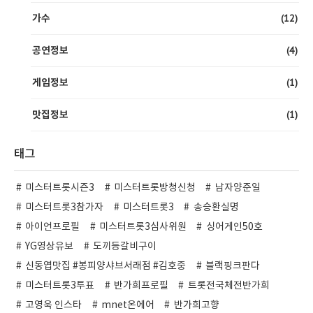
(12)
가수
(4)
공연정보
(1)
게임정보
(1)
맛집정보
태그
미스터트롯시즌3
미스터트롯방청신청
남자양준일
미스터트롯3참가자
미스터트롯3
송승환실명
아이언프로필
미스터트롯3심사위원
싱어게인50호
YG영상유보
도끼등갈비구이
신동엽맛집 #봉피양샤브서래점 #김호중
블랙핑크판다
미스터트롯3투표
반가희프로필
트롯전국체전반가희
고영욱 인스타
mnet온에어
반가희고향